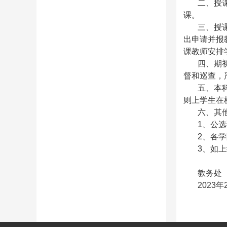
二、授
课。
三、授
出申请并报
课教师安排
四、期
督和巡查，
五、本
则上学生在
六、其
1、公
2、各
3、如
教务处
2023年