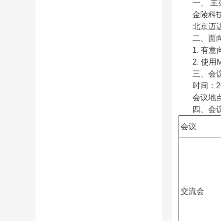
一、 主
金陵科
北京迈
二、面
1. 有
2. 使
三、会
时间：2
会议地
四、会
会议
交流会