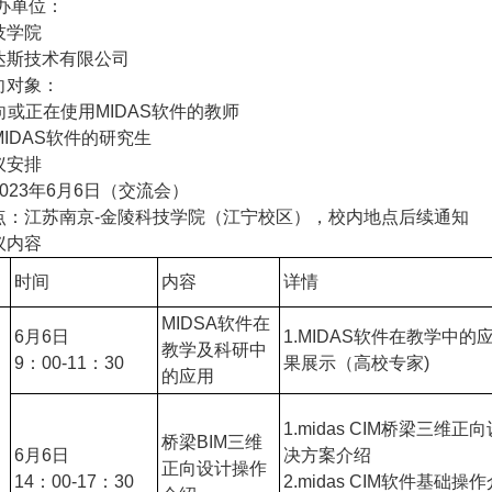
办单位：
技学院
达斯技术有限公司
向对象：
意向或正在使用MIDAS软件的教师
用MIDAS软件的研究生
议安排
023年6月6日（交流会）
点：江苏南京-金陵科技学院（江宁校区），校内地点后续通知
议内容
时间
内容
详情
MIDSA软件在
6月6日
1.MIDAS软件在教学中的
教学及科研中
9：00-11：30
果展示（高校专家)
的应用
1.midas CIM桥梁三维
桥梁BIM三维
6月6日
决方案介绍
正向设计操作
14：00-17：30
2.midas CIM软件基础操