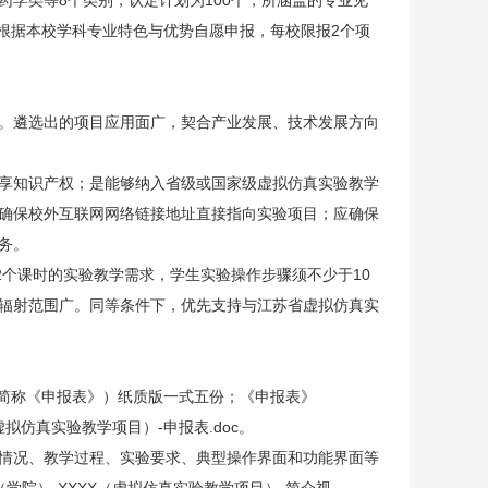
学类等8个类别，认定计划为100个，所涵盖的专业见
可根据本校学科专业特色与优势自愿申报，每校限报2个项
。遴选出的项目应用面广，契合产业发展、技术发展方向
享知识产权；是能够纳入省级或国家级虚拟仿真实验教学
确保校外互联网网络链接地址直接指向实验项目；应确保
务。
2个课时的实验教学需求，学生实验操作步骤须不少于10
辐射范围广。同等条件下，优先支持与江苏省虚拟仿真实
下简称《申报表》）纸质版一式五份；《申报表》
（虚拟仿真实验教学项目）-申报表.doc。
情况、教学过程、实验要求、典型操作界面和功能界面等