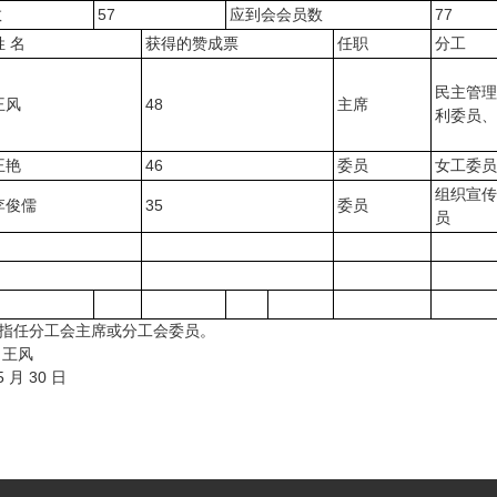
数
57
应到会会员数
77
姓 名
获得的赞成票
任职
分工
民主管理
王风
48
主席
利委员、
王艳
46
委员
女工委员
组织宣传
李俊儒
35
委员
员
指任分工会主席或分工会委员。
：王风
5 月 30 日