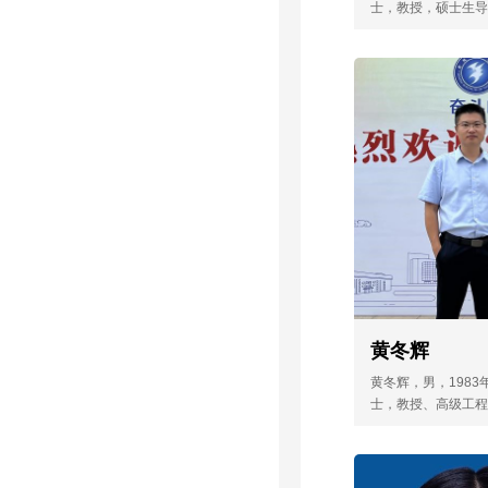
士，教授，硕士生导
混凝土、新型预
为江苏省“青蓝工程
2014年参与的“‘
师，2018年被评为江
左熹
程”高层次人才培养对
科人才培养体系的
为江苏省“青蓝工程
教学成果二等奖；20
人。主要从事土动力
震减灾方面的研究工
​左熹，男，1982
自然科学基金1项，
博士，教授，硕士
金1项，中国博士后
年被评为江苏省“
等资助）1项，江苏
研究面上项目1项。获
年骨干教师，20
市科技进...
省“333工程”高
象，2021年被评
程”中青年学术带
土动力学与地下
黄冬辉
面的研究工作。
黄冬辉，男，1983
科学基金1项，江
士，教授、高级工程
金1项，中国博士
师。现为金陵科技学
（一等资助）1项
党委委员、副院长。
黄冬辉
学基金委访问学者计
自然科学研究面上