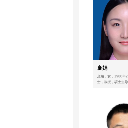
工程优秀青年骨干教
2015年度南京市科
系统师德先进个人。
混凝土温度裂缝控制
黄冬辉，男，198
仿真分析。主持国家
学博士，教授、
目1项、江苏省自然
士生导师。现为
项、江苏省高校自然
项。授权国家发明专
筑工程学院党委
权3项。已在国内外
先后入选国家留
议上发表论文20余篇，
者计划、江苏省
年骨干教师、南
德先进个人。主
庞娟
凝土温度裂缝控
​庞娟，女，1980
值仿真分析。主
士，教授，硕士生导
基金项目1项、江
技学院材料工程学院
金项目1项、江苏
系副系主任。先后入
庞娟
秀中青年教师和校长
基金项目1项。授
选、江苏省“333”
5项、软件著作权
象、江苏省双创计划
外核心期刊和国
人才项目。主要从事
​庞娟，女，198
文20余篇，...
域的研究，包括功能
博士，教授，硕
与制备等。主持国家