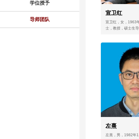
学位授予
宣卫红
导师团队
​宣卫红，女，196
士，教授，硕士生导
工程实验教学示范中
市重点学科土木工程
宣卫红
苏省重点建设土木类
业负责人、江苏省高
工程专业负责人。入
才高峰”培养对象、
​宣卫红，女，196
作者。主要从事再生
学博士，教授，
型预制桩基等研究。2
苏省土木工程实
的“‘双十型’应用型
的建设”获国家级教
负责人、南京市
2018年...
程学科带头人、
土木类专业-土木
人、江苏省高校
程专业负责人。入
左熹
人才高峰”培养对
​左熹，男，1982年
教育工作者。主