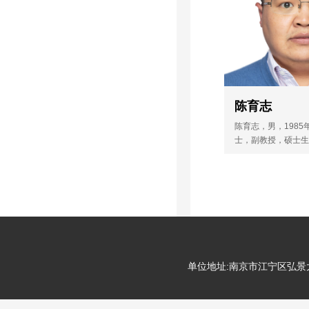
金陵科技学院材
目1项、江苏省产学
省高校自然科学基金
材料与工程系副
表SCI收录论...
选江苏省高校优
校长境外研修推
省“333”高层次
苏省双创计划科
陈育志
才项目。主要从
陈育志，男，1985
领域的研究，包
士，副教授，硕士生
的设计与制备等
混凝土材料静动态力
科学基金项目1项
废弃物建材化应用的
陈育志
省产学研项目1项，
项目1项、江苏省
题10余项。授权国
金面上项目1项。
项。已在国内外核心
论...
上发表论文10余篇，
陈育志，男，198
篇。获2019年江
学博士，副教授
三等奖（排名第3）
主要从事混凝土
yuzhichen@jit.edu.
单位地址:南京市江宁区弘景大道99
性能以及固体废
的研究。主持江苏