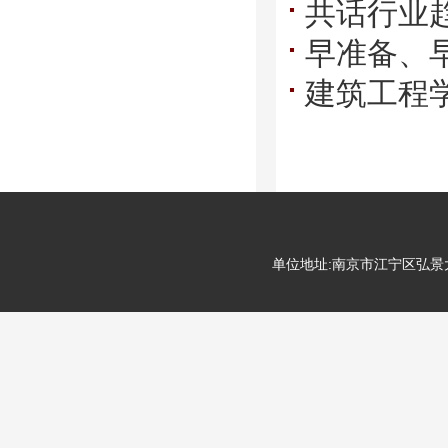
共话行业
就业创新
早准备、
拓岗促就业
建筑工程
业生就业
单位地址:南京市江宁区弘景大道99