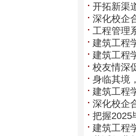
开拓新渠
深化校企
固建设工
工程管理系
通工程有限
建筑工程学
建筑工程学
校友情深
身临其境
校友企业南
建筑工程
子“职”面
深化校企
就业专项
把握202
腾威建设有
建筑工程
院召开202