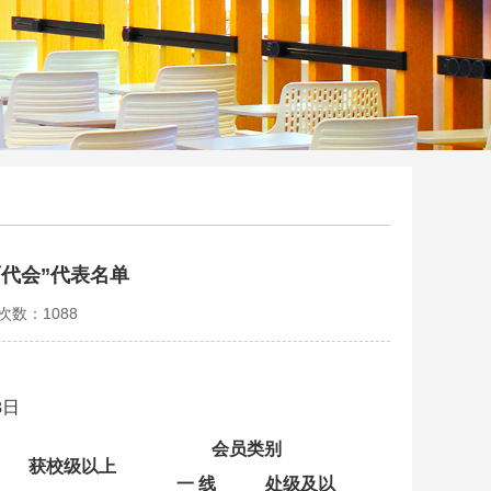
代会”代表名单
览次数：
1088
3日
会员类别
获校级以上
一 线
处级及以