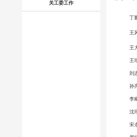
关工委工作
丁
王
王
王
刘
孙
李
沈
宋