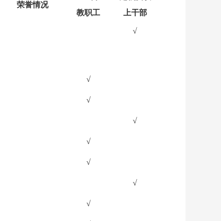
荣誉情况
教职工
上干部
√
√
√
√
√
√
√
√