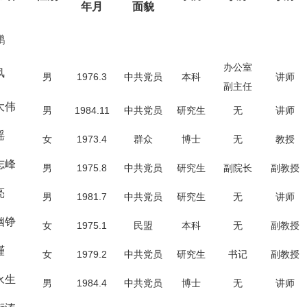
年月
面貌
鹏
办公室
风
男
1976.3
中共党员
本科
讲师
副主任
大伟
男
1984.11
中共党员
研究生
无
讲师
瑶
女
1973.4
群众
博士
无
教授
志峰
男
1975.8
中共党员
研究生
副院长
副教授
亮
男
1981.7
中共党员
研究生
无
讲师
幽铮
女
1975.1
民盟
本科
无
副教授
瑾
女
1979.2
中共党员
研究生
书记
副教授
永生
男
1984.4
中共党员
博士
无
讲师