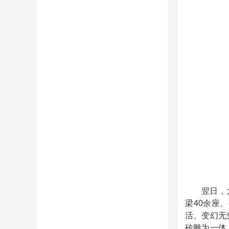
翌日，
梁
40
余座、
活、变幻无
砖雕为一体