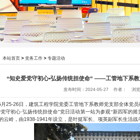
：
本站首页
>
党务工作
>
专题活动
“知史爱党守初心•弘扬传统担使命” ——工管地下系
发布时间：2024-05-27 作者： 浏
5
月
25-26
日，建筑工程学院党委工管地下系教师党支部全体党员
爱党守初心·弘扬传统担使命”党日活动第一站为参观“新四军的
的云岭，由
1938-1941
年设立，是叶挺军长、项英副军长生活战