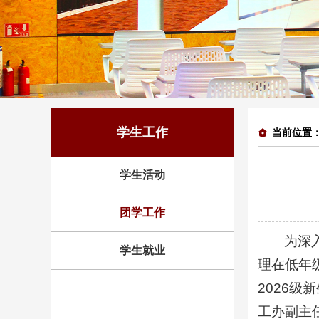
学生工作
当前位置
学生活动
团学工作
为深
学生就业
理在低年
2026
工办副主