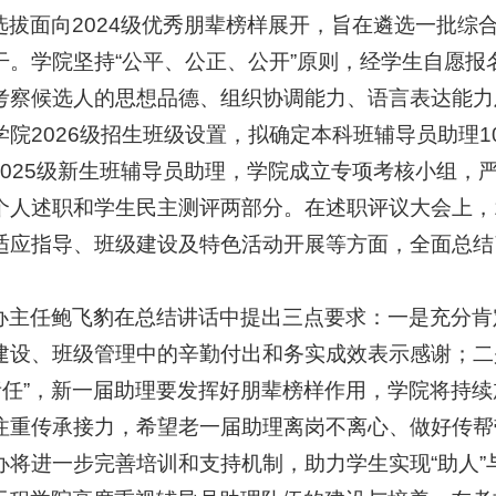
选拔面向2024级优秀朋辈榜样展开，旨在遴选一批综
干。学院坚持“公平、公正、公开”原则，经学生自愿
考察候选人的思想品德、组织协调能力、语言表达能力
学院2026级招生班级设置，拟确定本科班辅导员助理1
2025级新生班辅导员助理，学院成立专项考核小组，
个人述职和学生民主测评两部分。在述职评议大会上，
适应指导、班级建设及特色活动开展等方面，全面总结
办主任鲍飞豹在总结讲话中提出三点要求：一是充分肯定
建设、班级管理中的辛勤付出和务实成效表示感谢；二
“责任”，新一届助理要发挥好朋辈榜样作用，学院将持
注重传承接力，希望老一届助理离岗不离心、做好传帮
办将进一步完善培训和支持机制，助力学生实现“助人”与