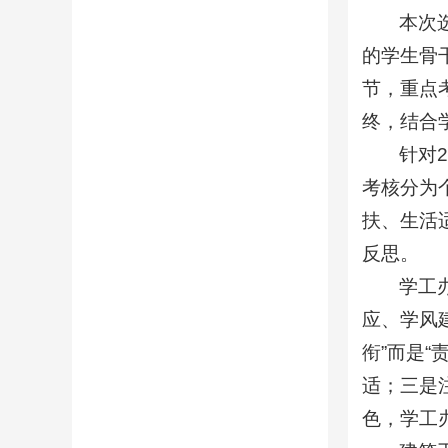
本次
的学生骨
节，重点
终，结合
针对
考核分为
扶、生活
反思。
学工
应、学风
衔”而是
适；三是
色，学工