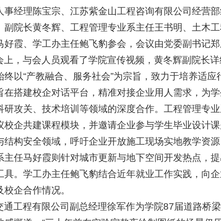
人事经理陈宝宗、江苏紫金山工程咨询有限公司经营部
、副院长黄冬辉、工程管理专业系主任王书明、土木工
马好霞、学工办主任鲍飞豹参会，会议由党委副书记郑
会上，与会人员观看了学院宣传视频，黄冬辉副院长详
始终以“产教融合、服务社会”为宗旨，致力于培养适
旨在搭建校企对话平台，精准对接企业用人需求，为学
科研攻关、技术培训等领域的深度合作。工程管理专业
议校企共建课程模块，并邀请企业参与学生毕业设计课
与结构安全领域，呼吁企业开放施工现场实地教学资源
系主任马好霞则针对城市更新与地下空间开发热点，提
工具。学工办主任鲍飞豹结合近年就业工作实践，向企
及校企合作情况。
交通工程有限公司副总经理徐军作为学院87届道路桥梁