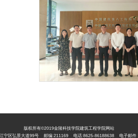
版权所有©2019金陵科技学院建筑工程学院网站
区弘景大道99号 邮编:211169 电话:8625-86188638 电子邮件：jgxy