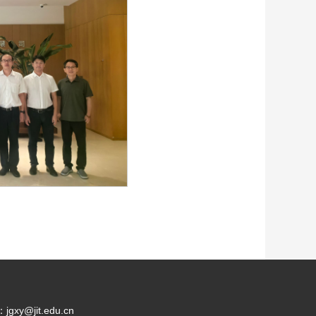
@jit.edu.cn