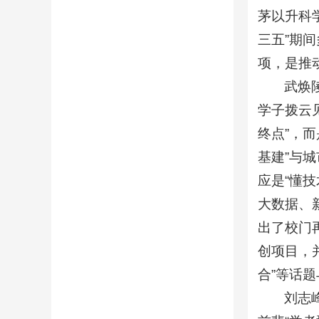
茅以升科
三五”期
项，是推
武焕
学子拨云
终点”，
基建”与
应是“懂
大数据、
出了校门
创项目，
合”等话
刘志