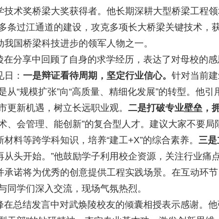
学技术奖桥梁大奖获得者。他长期深耕大型桥梁工程领
间多条过江通道的建设，攻克多项长大桥梁关键技术，获
动我国桥梁科技进步的领军人物之一。
陵在分享中回顾了自身的求学经历，表达了对母校的感
见日：
一是辩证看待周期，坚定行业信心。
针对当前建
而是从“规模扩张”向“高质量、精细化发展”的转型。他
城市更新机遇，树立长远职业观。
二是打破专业壁垒，
技术、会管理、能创新”的复合型人才。建议大家不要局
新材料等跨学科知识，培养“建工+X”的综合素养。
三是
再从头开始。”他鼓励学子利用校企资源，关注行业痛
并承诺将为优秀的创意提供工程实践场景。在互动环节
题与同学们深入交流，现场气氛热烈。
峰在总结发言中对武焕陵校友的倾囊相授表示感谢。他