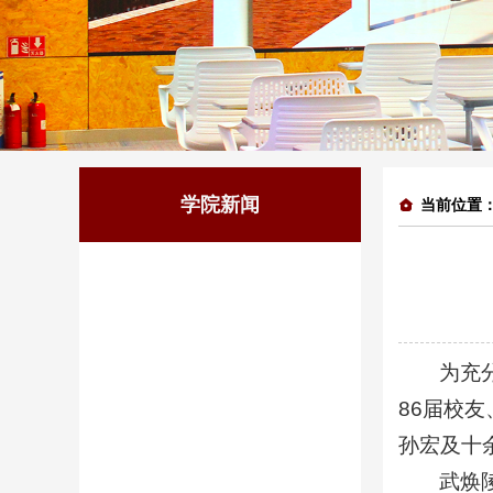
学院新闻
当前位置
为充
86届校
孙宏及十
武焕