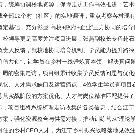
与，统筹协调校地资源，保障走访工作高效推进；艺术
成全部
12
个村（社区）的实地调研，重点考察各村现
奠定基础，充分彰显
“
高校
+
政府
+
企业
”
三方协同的培育
。校领导更是高度关注项目进展，张燕副校长专程赴石
负责人反馈，就校地协同培育机制、学员能力提升路径
价值共创
”
，让学员在乡村一线锤炼真本领、解决真问
一周的密集走访，项目组累计收集学员反馈问题与优化
现状、人才需求缺口及运营痛点，
4
位学生学员有项目
练营实战阶段的方案优化、人才与岗位精准匹配提供了
步，项目组将系统梳理走访收集的各类信息，结合江宁
方案，强化资源整合与供需对接，推动训练营从
“
理论
得住的乡村
CEO
人才，为江宁乡村振兴战略落地见效