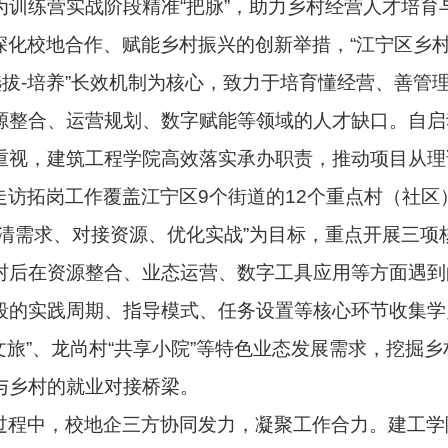
为训练营实战阶段精准
“
把脉
”
，助力乡村经营人才培育
深化校地合作、赋能乡村振兴的创新举措，
“
江宁区乡
选拔
-
培养
”
长效机制为核心，致力于培育懂经营、善管
源整合、运营规划、数字赋能等领域的人才缺口。自启
重视，建筑工程学院高效落实承办职责，推动项目从理
走访拓岗工作覆盖江宁区
9
个街道的
12
个重点村（社区
清需求、对接资源、优化实战
”
为目标，重点开展三项
村后在资源整合、业态运营、数字工具应用等方面遇到
段的实践周期、指导模式、任务设置等核心环节收集学
文旅
”
、龙尚村
“
共享小院
”
等特色业态发展需求，挖掘乡
与乡村的就业对接桥梁。
过程中，校地企三方协同发力，凝聚工作合力。建工学