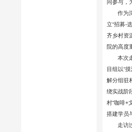
同参与，
作为
立
“
招募
-
齐乡村资
院的高度
本次
目组以
“
摸
解分组驻
绕实战阶
村
“
咖啡
+
搭建学员
走访