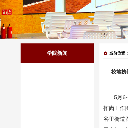
学院新闻
当前位置
校地协
5
月
6
拓岗工作
谷里街道