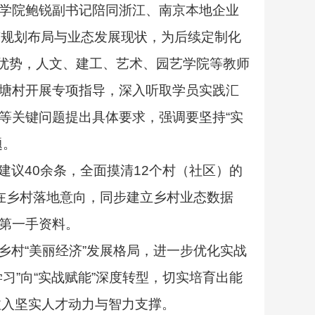
学院鲍锐副书记陪同浙江、南京本地企业
有规划布局与业态发展现状，为后续定制化
优势，人文、建工、艺术、园艺学院等教师
塘村开展专项指导，深入听取学员实践汇
等关键问题提出具体要求，强调要坚持
“
实
题。
建议
40
余条，全面摸清
12
个村（社区）的
在乡村落地意向，同步建立乡村业态数据
第一手资料。
乡村
“
美丽经济
”
发展格局，进一步优化实战
学习
”
向
“
实战赋能
”
深度转型，切实培育出能
注入坚实人才动力与智力支撑。