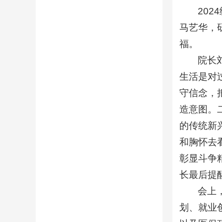
20
马艺华，
福。
院长
生活是对
守信念，
造意图。
的传统新
和胸怀去
彰显斗争
长最后提
会上
划、就业