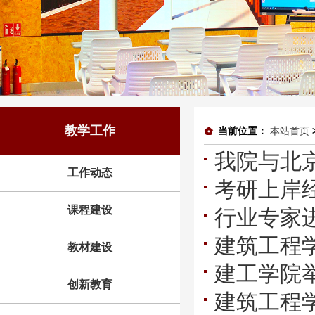
教学工作
当前位置：
本站首页
我院与北
工作动态
考研上岸
会
课程建设
行业专家
建筑工程
生莅临我
教材建设
建工学院举
用”培训讲
创新教育
建筑工程学