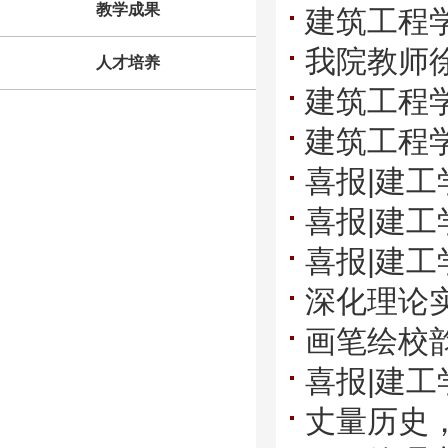
教学成果
建筑工程
院卫星会
我院教师
人才培养
建筑工程
城市更新
建筑工程
育专业认
喜报|建
认证工作
喜报|建
品信息建模
喜报|建工
作品展 荣
深化理论
竞赛荣获
画笔绘校
专业《工程
喜报|建
队风采与
丈量历史，
赛”荣获佳